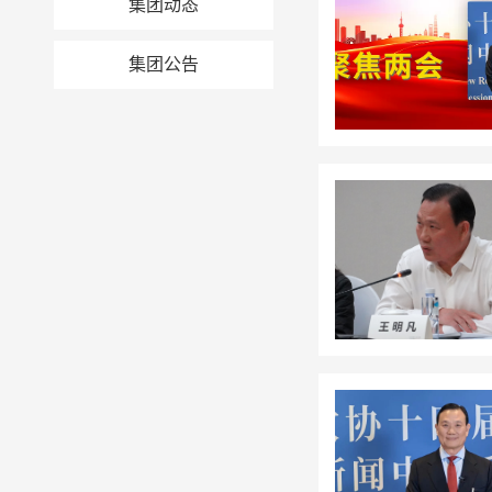
集团动态
集团公告