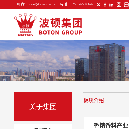
邮箱：Brand@boton.com.cn
电话：0755-2658 6699
首页
关于集团
新闻中心
集团
Home
About Boton
News Center
Group C
板块介绍
关于集团
香精香料产业