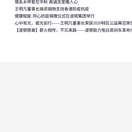
情系乡梓爱在中秋 真诚关爱暖人心
王明凡董事长捐资捐物支持香港防疫抗疫
健康赋能·同心抗疫捐赠仪式在波顿集团举行
心中有光，披光前行——王明凡董事长荣获2020特区公益典范荣
【波顿慈善】薪火相传，不忘来路——波顿助力电白高圳车革命