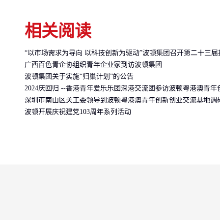
相关阅读
“以市场需求为导向 以科技创新为驱动”波顿集团召开第二十三
广西百色青企协组织青年企业家到访波顿集团
波顿集团关于实施“归巢计划”的公告
2024庆回归 --香港青年爱乐乐团深港交流团参访波顿粤港澳青
深圳市南山区关工委领导到波顿粤港澳青年创新创业交流基地调
波顿开展庆祝建党103周年系列活动